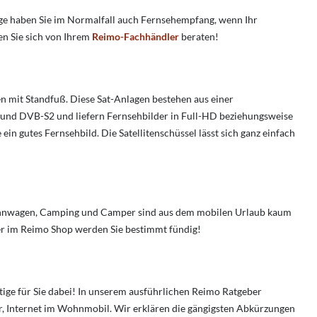
ge haben Sie im Normalfall auch Fernsehempfang, wenn Ihr
en Sie sich von Ihrem
Reimo-Fachhändler
beraten!
n mit Standfuß. Diese Sat-Anlagen bestehen aus einer
 und DVB-S2 und liefern Fernsehbilder in Full-HD beziehungsweise
n gutes Fernsehbild. Die Satellitenschüssel lässt sich ganz einfach
hnwagen, Camping und Camper sind aus dem mobilen Urlaub kaum
r im Reimo Shop werden Sie bestimmt fündig!
tige für Sie dabei! In unserem ausführlichen Reimo Ratgeber
, Internet im Wohnmobil. Wir erklären die gängigsten Abkürzungen