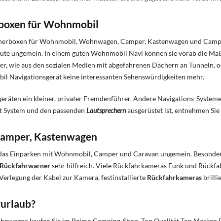
rboxen für Wohnmobil
cherboxen für Wohnmobil, Wohnwagen, Camper, Kastenwagen und Campi
Route ungemein. In einem guten Wohnmobil Navi können sie vorab die Maß
lder, wie aus den sozialen Medien mit abgefahrenen Dächern an Tunneln
il Navigationsgerät keine interessanten Sehenswürdigkeiten mehr.
eräten ein kleiner, privater Fremdenführer. Andere Navigations-Systeme,
t System und den passenden
Lautsprechern
ausgerüstet ist, entnehmen Sie
Camper, Kastenwagen
as Einparken mit Wohnmobil, Camper und Caravan ungemein. Besonders 
Rückfahrwarner
sehr hilfreich. Viele Rückfahrkameras Funk und Rückfa
erlegung der Kabel zur Kamera, festinstallierte
Rückfahrkameras
brilli
urlaub?
agen kaufen Sie im Reimo Camping-Shop. Top Qualität Top Marken Rie