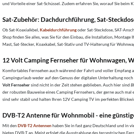
und Vorteile einer Sat-Schüssel. Zudem erfahren Sie, worauf Sie beim K
Sat-Zubehör: Dachdurchführung, Sat-Steckdose
Ob Sat-Koaxialkbel,
Kabeldurchführung
oder Sat-Steckdose, SAT-Ansc
Shop finden Sie alles, was Sie für den Einbau, die Installation, Mont
Mast, Sat-Stecker, Koaxkabel, Sat-Stativ und TV-Halterung für Wohnwa
12 Volt Camping Fernseher für Wohnwagen, 
Komfortables Fernsehen auch während der Fahrt und voller Empfang a
Campingurlaub weder auf den Genuss der digitalen Unterhaltung noch 
Volt Fernseher
sind nicht in der Zeit stehen geblieben. Auch hier sind
B
der robusten Bauweise eines Camping Fernsehers, der gerne auch mal 
sind sehr stabil und halten Ihren 12V Camping TV im perfekten Blickwi
DVB-T2 Antenne für Wohnmobil - eine günstige
Mit den
DVB-T2 Antennen
haben Sie in fast ganz Deutschland und in v
bieten DVB-T an. Meist erfolgt die Ausstrahlung des terrestrischen Fer