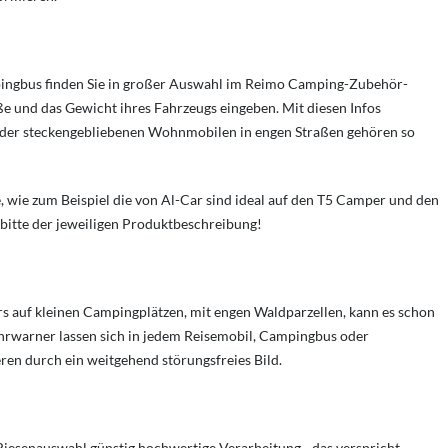
ngbus finden Sie in großer Auswahl im Reimo Camping-Zubehör-
e und das Gewicht ihres Fahrzeugs eingeben. Mit diesen Infos
, oder steckengebliebenen Wohnmobilen in engen Straßen gehören so
 wie zum Beispiel die von Al-Car sind ideal auf den T5 Camper und den
 bitte der jeweiligen Produktbeschreibung!
auf kleinen Campingplätzen, mit engen Waldparzellen, kann es schon
hrwarner lassen sich in jedem Reisemobil, Campingbus oder
eren durch ein weitgehend störungsfreies Bild.
senauswahl günstig hochwertige Verarbeitung - das verspricht