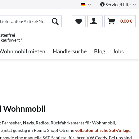
Service/Hilfe
German
0,00 €
stenfrei
nkaufswert *
Wohnmobil mieten
Händlersuche
Blog
Jobs
vi Wohnmobil
 Fernseher,
Navis
, Radios, Rückfahrkameras für Wohnmobil,
 jetzt günstig im Reimo Shop! Ob eine
vollautomatische
Sat-Anlage
,
 sowie eine manuelle SAT-Schüssel für Ihren VW Caddy. Bei uns sind