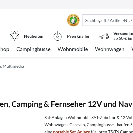
Versandko
r
Neuheiten
Preisknaller
ab 50 € Ei
Shop
Campingbusse
Wohnmobile
Wohnwagen
e, Multimedia
en, Camping & Fernseher 12V und Na
Sat-Anlagen Wohnmobil, SAT-Zubehör & 12 Volt
Wohnwagen, Caravan, Campingbusse - kaufen Sie
eine
portable Sat-Anlage
für Ihren T5/T6 Camper