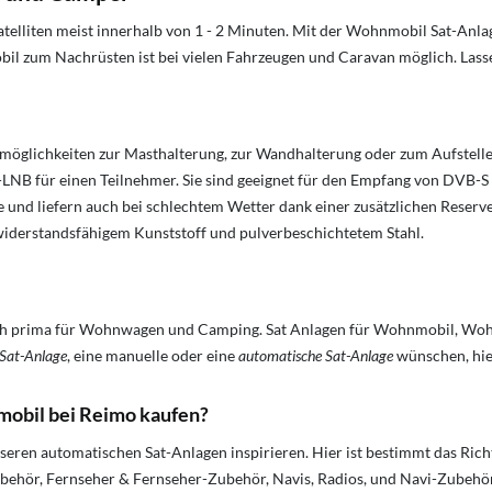
lliten meist innerhalb von 1 - 2 Minuten. Mit der Wohnmobil Sat-Anla
il zum Nachrüsten ist bei vielen Fahrzeugen und Caravan möglich. Lass
möglichkeiten zur Masthalterung, zur Wandhalterung oder zum Aufstelle
-LNB für einen Teilnehmer. Sie sind geeignet für den Empfang von DVB-S
nd liefern auch bei schlechtem Wetter dank einer zusätzlichen Reserve ei
derstandsfähigem Kunststoff und pulverbeschichtetem Stahl.
ch prima für Wohnwagen und Camping. Sat Anlagen für Wohnmobil, Wo
 Sat-Anlage
, eine manuelle oder eine
automatische Sat-Anlage
wünschen, hie
mobil bei Reimo kaufen?
nseren automatischen Sat-Anlagen inspirieren. Hier ist bestimmt das Rich
ehör, Fernseher & Fernseher-Zubehör, Navis, Radios, und Navi-Zubehör