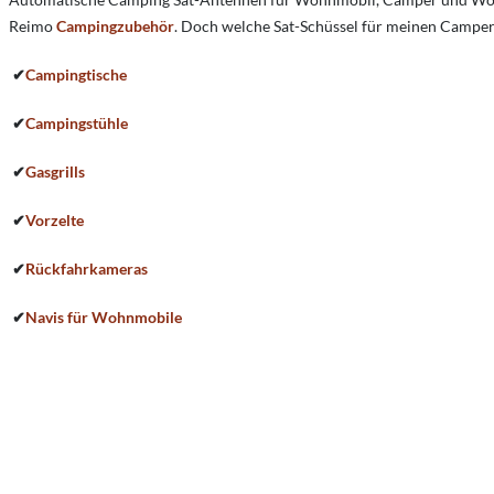
Reimo
Campingzubehör
. Doch welche Sat-Schüssel für meinen Campe
✔
Campingtische
✔
Campingstühle
✔
Gasgrills
✔
Vorzelte
✔
Rückfahrkameras
✔
Navis für Wohnmobile