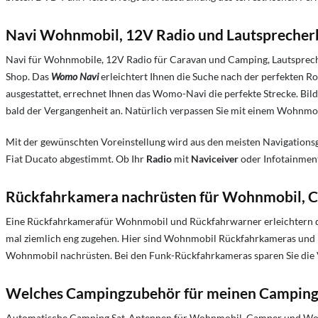
Navi Wohnmobil, 12V Radio und Lautspreche
Navi für Wohnmobile, 12V Radio für Caravan und Camping, Lautspre
Shop. Das
Womo Navi
erleichtert Ihnen die Suche nach der perfekten 
ausgestattet, errechnet Ihnen das Womo-Navi die perfekte Strecke. Bi
bald der Vergangenheit an. Natürlich verpassen Sie mit einem Wohnmob
Mit der gewünschten Voreinstellung wird aus den meisten Navigationsg
Fiat Ducato abgestimmt. Ob Ihr
Radio
mit
Naviceiver
oder Infotainmen
Rückfahrkamera nachrüsten für Wohnmobil, 
Eine Rückfahrkamerafür Wohnmobil und Rückfahrwarner erleichtern d
mal ziemlich eng zugehen. Hier sind Wohnmobil Rückfahrkameras und
Wohnmobil nachrüsten. Bei den Funk-Rückfahrkameras sparen Sie die V
Welches Campingzubehör für meinen Camping
Automatische Camping Sat-Antennen für Wohnmobil, Camper und Wohnw