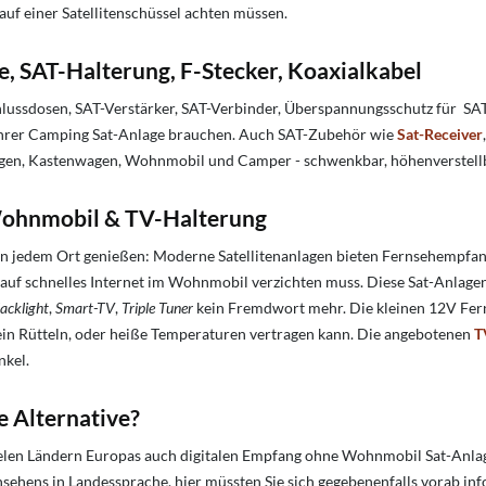
auf einer Satellitenschüssel achten müssen.
, SAT-Halterung, F-Stecker, Koaxialkabel
hlussdosen, SAT-Verstärker, SAT-Verbinder, Überspannungsschutz für
age Ihrer Camping Sat-Anlage brauchen. Auch SAT-Zubehör wie
Sat-Receiver
gen, Kastenwagen, Wohnmobil und Camper - schwenkbar, höhenverstellbar, 
Wohnmobil &
TV-Halterung
n jedem Ort genießen: Moderne Satellitenanlagen bieten Fernsehempfan
auf schnelles Internet im Wohnmobil verzichten muss. Diese Sat-Anlage
lacklight
,
Smart-TV
,
Triple Tuner
kein Fremdwort mehr. Die kleinen 12V Fern
ein Rütteln, oder heiße Temperaturen vertragen kann. Die angebotenen
T
nkel.
 Alternative?
ielen Ländern Europas auch digitalen Empfang ohne Wohnmobil Sat-Anlage
nsehens in Landessprache, hier müssten Sie sich gegebenenfalls vorab in