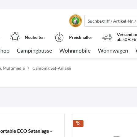
Versandko
r
Neuheiten
Preisknaller
ab 50 € Ei
Shop
Campingbusse
Wohnmobile
Wohnwagen
e, Multimedia
Camping Sat-Anlage
rtable ECO Satanlage -