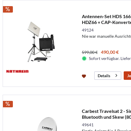
Antennen-Set HDS 166 
HDZ66 + CAP-Konvert
49124
Nie war manuelle Ausricht
490,00 €
599,00 €
Sofort verfügbar. Liefer
Je
Details
Carbest Travelsat 2 - Si
Bluetooth und Skew (80
49641
Single-Anlage für 1 Receiv