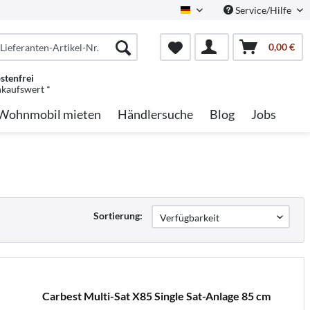
Service/Hilfe
German
0,00 €
stenfrei
nkaufswert *
Wohnmobil mieten
Händlersuche
Blog
Jobs
Sortierung:
Carbest Multi-Sat X85 Single Sat-Anlage 85 cm