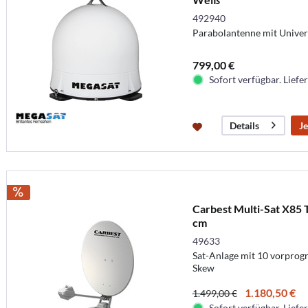
492940
Parabolantenne mit Univer
799,00 €
Sofort verfügbar. Liefer
Je
Details
Carbest Multi-Sat X85 
cm
49633
Sat-Anlage mit 10 vorprog
Skew
1.180,50 €
1.499,00 €
Sofort verfügbar. Liefer