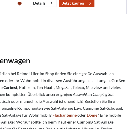
Jetzt kaufen
Details
stenwagen
rlich bei Reimo! Hier im Shop finden Sie eine große Auswahl an
n oder Ihr Wohnmobil in diversen Ausführungen, Leistungen, Großen
ie
Carbest
, Kathrein, Ten Haaft, MegaSat, Teleco, Maxview und vieles
inen kompletten Überblick unserer
großen Auswahl
an
Camping Sat
isch oder manuell, die Auswahl ist unendlich! Bestellen Sie Ihre
r einzelne Komponenten wie Sat-Antenne bzw. Camping Sat-Schüssel,
e Sat-Anlage für Wohnmobil?
Flachantenne
oder
Dome
? Eine mobile
-Anlage? Worauf sollte ich beim Kauf einer Camping Sat-Anlage
nießen Sie Fernsehen und Radio auf höchstem Niveau im Freien.