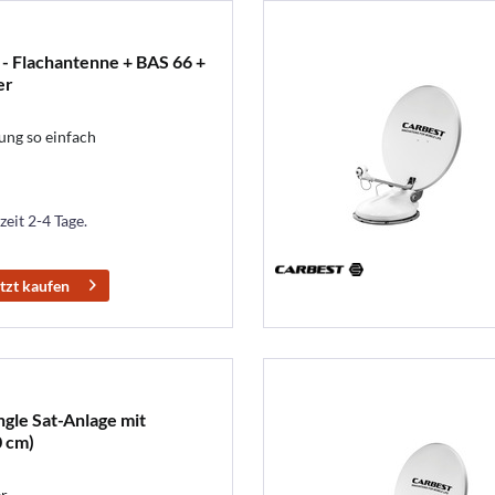
- Flachantenne + BAS 66 +
er
ung so einfach
zeit 2-4 Tage.
tzt kaufen
ngle Sat-Anlage mit
 cm)
er