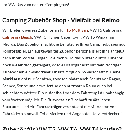
Ihr VW Bus zum echten Campingbus!
Camping Zubehör Shop - Vielfalt bei Reimo
Wir bieten diverses Zubehör an für
T5 Multivan
, VW T5 California,
California Beach
, VW T5 Hymer Cape Town, VW T5 Wingamm
Micros. Das Zubehör macht die Benutzung Ihres Campingbusses noch
komfortabler. Ein ausgewähltes Zubehör personalisiert Ihr Fahrzeug
nach Ihren Vorstellungen. Vielfach wird das Nutzen durch Zubehör
noch wesentlich gesteigert, oder es ist sogar erst mit dem richtigen
Zubehör ein einwandfreier Einsatz möglich. So verschafft z.B. eine
Markise
nicht nur Schatten, sondern bietet auch Schutz vor Regen,
Schnee, Sonne und erweitert so den nutzbaren Raum auch bei
schlechtem Wetter. Ein Aufenthalt vor dem Fahrzeug ist unabhängig
vom Wetter möglich. Ein
Busvorzelt
z.B. schafft zusätzlichen
Stauraum. Und ein
Fahrradträger
vereinfacht die Mitnahme von
Fahrrädern sinnvoll. Tolle Marken und Angebote - Jetzt entdecken!
Zubehör für VW T5, VW T6, VW T4 kaufen?