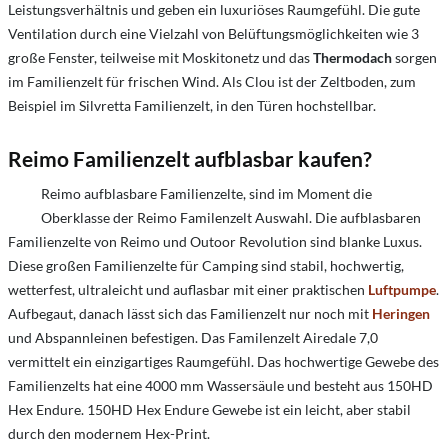
Leistungsverhältnis und geben ein luxuriöses Raumgefühl. Die gute
Ventilation durch eine Vielzahl von Belüftungsmöglichkeiten wie 3
große Fenster, teilweise mit Moskitonetz und das
Thermodach
sorgen
im Familienzelt für frischen Wind. Als Clou ist der Zeltboden, zum
Beispiel im Silvretta Familienzelt, in den Türen hochstellbar.
Reimo Familienzelt aufblasbar kaufen?
Reimo aufblasbare Familienzelte, sind im Moment die
Oberklasse der Reimo Familenzelt Auswahl. Die aufblasbaren
Familienzelte von Reimo und Outoor Revolution sind blanke Luxus.
Diese großen Familienzelte für Camping sind stabil, hochwertig,
wetterfest, ultraleicht und auflasbar mit einer praktischen
Luftpumpe
.
Aufbegaut, danach lässt sich das Familienzelt nur noch mit
Heringen
und Abspannleinen befestigen. Das Familenzelt Airedale 7,0
vermittelt ein einzigartiges Raumgefühl. Das hochwertige Gewebe des
Familienzelts hat eine 4000 mm Wassersäule und besteht aus 150HD
Hex Endure. 150HD Hex Endure Gewebe ist ein leicht, aber stabil
durch den modernem Hex-Print.