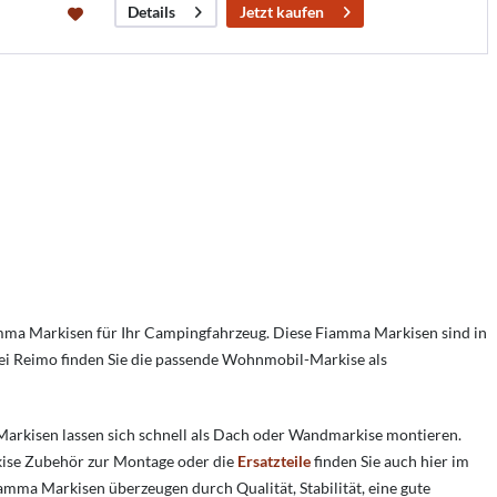
Jetzt kaufen
Details
mma Markisen für Ihr Campingfahrzeug. Diese Fiamma Markisen sind in
i Reimo finden Sie die passende Wohnmobil-Markise als
arkisen lassen sich schnell als Dach oder Wandmarkise montieren.
ise Zubehör zur Montage oder die
Ersatzteile
finden Sie auch hier im
mma Markisen überzeugen durch Qualität, Stabilität, eine gute