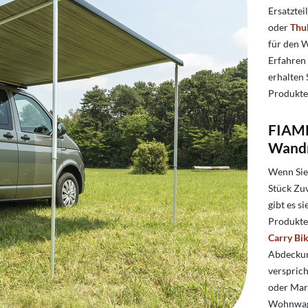
Ersatzte
oder
Thu
für den
Erfahren 
erhalten 
Produkte,
FIAMM
Wandm
Wenn Sie
Stück Zuv
gibt es 
Produkte 
Carry Bi
Abdeckun
versprich
oder
Mark
Wohnwage