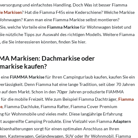
ilversorgung und einfachstes Handling. Doch
Was ist besser Fiamma
le Markisen
?
Hat die Fiamma F45s eine Kederschiene?
Welche Markise
 Wohnwagen?
Kann man eine Fiamma Markise selbst montieren?
Sie, welche Vorteile eine
Fiamma Markise
für Wohnwagen bietet und
Sie nützliche Tipps zur Auswahl des richtigen Modells. Weitere Fiamma
 die Sie interessieren könnten, finden Sie hier.
A Markisen: Dachmarkise oder
arkise kaufen?
 eine
FIAMMA Markise
für Ihren Campingurlaub kaufen, kaufen Sie ein
erlässigkeit. Denn Fiamma hat eine lange Tradition, seit über 70 Jahren
sie auf dem Markt. Schon in den 70ger Jahren produzierte FIAMMA
für die mobile Freizeit. Wie zum Beispiel Fiamma Dachträger,
Fiamma
ke
, Fiamma Dachluke, Fiamma Rafter, Fiamma Cover Premium
g für Wohnmobile und vieles mehr. Diese langjährige Erfahrung
t ausgereifte Camping Produkte. Eine Vielzahl von
Fiamma
Adaptern
isenhalterungen sorgt für einen optimalen Anschluss an Ihren
n, Kastenwagen, Geländewagen, SUV oder Ihr Wohnmobil. Fiamma