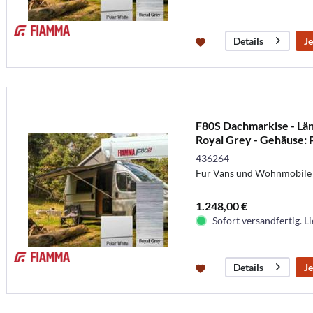
Je
Details
F80S Dachmarkise - Län
Royal Grey - Gehäuse: 
436264
Für Vans und Wohnmobile
1.248,00 €
Sofort versandfertig. Li
Je
Details