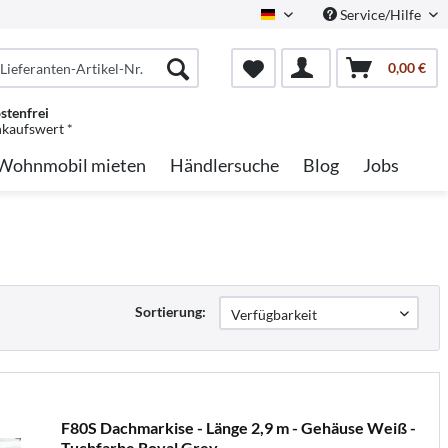
Service/Hilfe
German
0,00 €
stenfrei
nkaufswert *
Wohnmobil mieten
Händlersuche
Blog
Jobs
Sortierung:
F80S Dachmarkise - Länge 2,9 m - Gehäuse Weiß -
Tuchfarbe Royal Grey