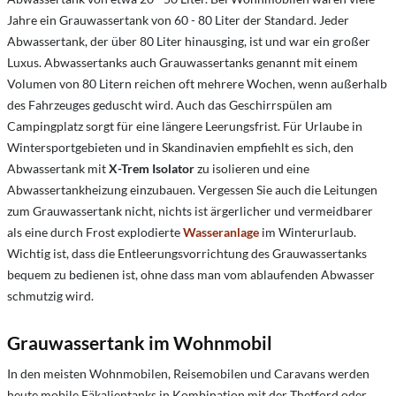
Jahre ein Grauwassertank von 60 - 80 Liter der Standard. Jeder
Abwassertank, der über 80 Liter hinausging, ist und war ein großer
Luxus. Abwassertanks auch Grauwassertanks genannt mit einem
Volumen von 80 Litern reichen oft mehrere Wochen, wenn außerhalb
des Fahrzeuges geduscht wird. Auch das Geschirrspülen am
Campingplatz sorgt für eine längere Leerungsfrist. Für Urlaube in
Wintersportgebieten und in Skandinavien empfiehlt es sich, den
Abwassertank mit
X-Trem Isolator
zu isolieren und eine
Abwassertankheizung einzubauen. Vergessen Sie auch die Leitungen
zum Grauwassertank nicht, nichts ist ärgerlicher und vermeidbarer
als eine durch Frost explodierte
Wasseranlage
im Winterurlaub.
Wichtig ist, dass die Entleerungsvorrichtung des Grauwassertanks
bequem zu bedienen ist, ohne dass man vom ablaufenden Abwasser
schmutzig wird.
Grauwassertank im Wohnmobil
In den meisten Wohnmobilen, Reisemobilen und Caravans werden
heute mobile Fäkalientanks in Kombination mit der Thetford oder