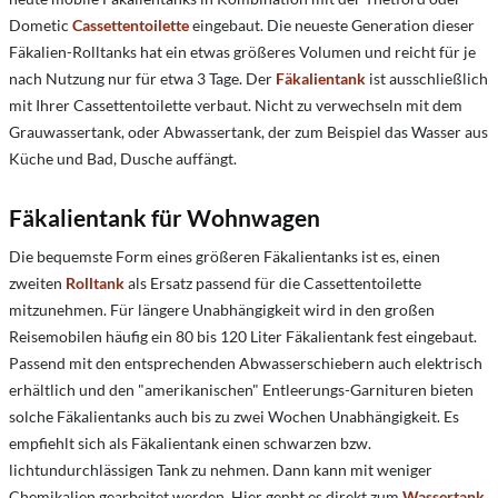
Dometic
Cassettentoilette
eingebaut. Die neueste Generation dieser
Fäkalien-Rolltanks hat ein etwas größeres Volumen und reicht für je
nach Nutzung nur für etwa 3 Tage. Der
Fäkalientank
ist ausschließlich
mit Ihrer Cassettentoilette verbaut. Nicht zu verwechseln mit dem
Grauwassertank, oder Abwassertank, der zum Beispiel das Wasser aus
Küche und Bad, Dusche auffängt.
Fäkalientank für Wohnwagen
Die bequemste Form eines größeren Fäkalientanks ist es, einen
zweiten
Rolltank
als Ersatz passend für die Cassettentoilette
mitzunehmen. Für längere Unabhängigkeit wird in den großen
Reisemobilen häufig ein 80 bis 120 Liter Fäkalientank fest eingebaut.
Passend mit den entsprechenden Abwasserschiebern auch elektrisch
erhältlich und den "amerikanischen" Entleerungs-Garnituren bieten
solche Fäkalientanks auch bis zu zwei Wochen Unabhängigkeit. Es
empfiehlt sich als Fäkalientank einen schwarzen bzw.
lichtundurchlässigen Tank zu nehmen. Dann kann mit weniger
Chemikalien gearbeitet werden. Hier genht es direkt zum
Wassertank