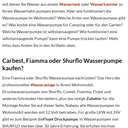
mit denen Sie Wasser aus einem
Wassertank
oder
Wasserkanister
zu
Ihrem Wasserhahn pumpen können
. Aber wie funktioniert die
Wasserpumpe im Wohnmobil? Welche Arten von Wasserpumpen gibt
es? Was kostet eine Wasserpumpe für Camping oder für den Garten?
Welche Wasserpumpe ist selbstansaugend?
Wie funktioniert eine
selbstansaugende Pumpe?
k
ann eine Pumpe trocken laufen? Mehr
Infos dazu finden Sie in den Artikeln oben.
Carbest, Fiamma oder Shurflo Wasserpumpe
kaufen?
Eine Fiamma oder Shurflo Wasserpumpe nachrüsten? Das Herz der
professionellen
Wasseranlage
in Ihrem Wohnmobil.
Druckwasserpumpen von Shurflo, Comet, Fiamma, Flojet und
anderen führenden Herstellern, plus das nötige
Zubehör
für die
Montage finden Sie auf dieser Seite. Nahezu alle Wasserpumpen im
Wohnmobil werden mit 12 Volt betrieben. Für große LKW mit 24V
gibt es zum Beispiel die
Flojet Druckpumpe
. In Wasserpumpen von
SHURFLO stecken über 30 Jahre Erfahrung. Sie erfüllen höchste