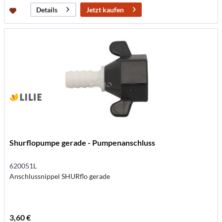
Jetzt kaufen
Details
Shurflopumpe gerade - Pumpenanschluss
620051L
Anschlussnippel SHURflo gerade
3,60 €