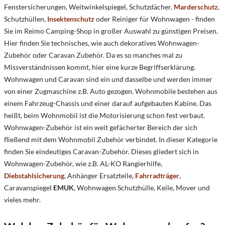
Fenstersicherungen, Weitwinkelspiegel, Schutzdächer,
Marderschutz
,
Schutzhüllen,
Insektenschutz
oder Reiniger für Wohnwagen - finden
Sie im Reimo Camping-Shop in großer Auswahl zu günstigen Preisen.
Hier finden Sie technisches, wie auch dekoratives Wohnwagen-
Zubehör oder Caravan Zubehör. Da es so manches mal zu
Missverständnissen kommt, hier eine kurze Begriffserklärung.
Wohnwagen und Caravan sind ein und dasselbe und werden immer
von einer Zugmaschine z.B. Auto gezogen. Wohnmobile bestehen aus
einem Fahrzeug-Chassis und einer darauf aufgebauten Kabine. Das
heißt, beim Wohnmobil ist die Motorisierung schon fest verbaut.
Wohnwagen-Zubehör ist ein weit gefächerter Bereich der sich
fließend mit dem Wohnmobil Zubehör verbindet. In dieser Kategorie
finden Sie eindeutiges Caravan-Zubehör. Dieses gliedert sich in
Wohnwagen-Zubehör, wie z.B. AL-KO Rangierhilfe,
Diebstahlsicherung
, Anhänger Ersatzteile,
Fahrradträger
,
Caravanspiegel
EMUK
, Wohnwagen Schutzhülle, Keile, Mover und
vieles mehr.