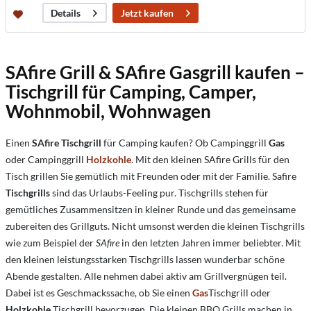
Jetzt kaufen
Details
SAfire Grill & SAfire Gasgrill kaufen –
Tischgrill für Camping, Camper,
Wohnmobil, Wohnwagen
Einen
SAfire
Tischgrill
für Camping kaufen? Ob Campinggrill
Gas
oder Campinggrill
Holzkohle
. Mit den kleinen SAfire Grills für den
Tisch grillen Sie gemütlich mit Freunden oder mit der Familie. Safire
Tischgrills
sind das Urlaubs-Feeling pur. Tischgrills stehen für
gemütliches Zusammensitzen in kleiner Runde und das gemeinsame
zubereiten des Grillguts. Nicht umsonst werden die kleinen Tischgrills
wie zum Beispiel der
SAfire
in den letzten Jahren immer beliebter. Mit
den kleinen leistungsstarken Tischgrills lassen wunderbar schöne
Abende gestalten. Alle nehmen dabei aktiv am Grillvergnügen teil.
Dabei ist es Geschmackssache, ob Sie einen
Gas
Tischgrill oder
Holzkohle
Tischgrill bevorzugen. Die kleinen BBQ Grills machen in