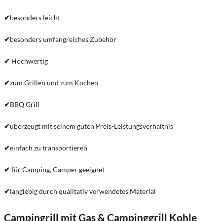
✔
be­son­ders leicht
✔
be­son­ders um­fang­rei­ches Zubehör
✔
Hochwertig
✔
zum Grillen und zum Kochen
✔
BBQ Grill
✔
überzeugt mit seinem guten Preis-Leistungsverhältnis
✔
einfach zu transportieren
✔
für Camping, Camper geeignet
✔
langlebig durch qualitativ verwendetes Material
Campingrill mit Gas & Campinggrill Kohle