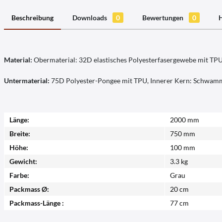
Beschreibung
Downloads
0
Bewertungen
0
H
Material:
Obermaterial: 32D elastisches Polyesterfasergewebe mit TPU
Untermaterial:
75D Polyester-Pongee mit TPU, Innerer Kern: Schwam
Länge:
2000 mm
Breite:
750 mm
Höhe:
100 mm
Gewicht:
3.3 kg
Farbe:
Grau
Packmass Ø:
20 cm
Packmass-Länge :
77 cm