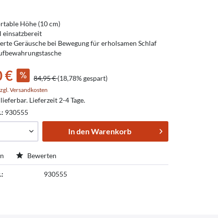
table Höhe (10 cm)
l einsatzbereit
erte Geräusche bei Bewegung für erholsamen Schlaf
Aufbewahrungstasche
0 €
84,95 €
(18,78% gespart)
zgl. Versandkosten
lieferbar. Lieferzeit 2-4 Tage.
.:
930555
In den
Warenkorb
en
Bewerten
.:
930555