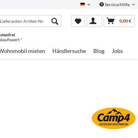
Service/Hilfe
German
0,00 €
stenfrei
nkaufswert *
Wohnmobil mieten
Händlersuche
Blog
Jobs