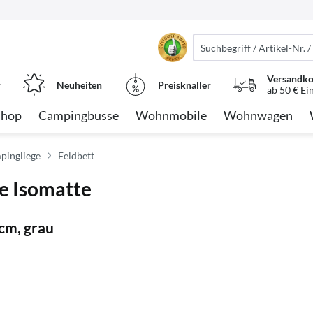
Versandko
r
Neuheiten
Preisknaller
ab 50 € Ei
Shop
Campingbusse
Wohnmobile
Wohnwagen
pingliege
Feldbett
e Isomatte
cm, grau