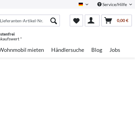
Service/Hilfe
German
0,00 €
stenfrei
nkaufswert *
Wohnmobil mieten
Händlersuche
Blog
Jobs