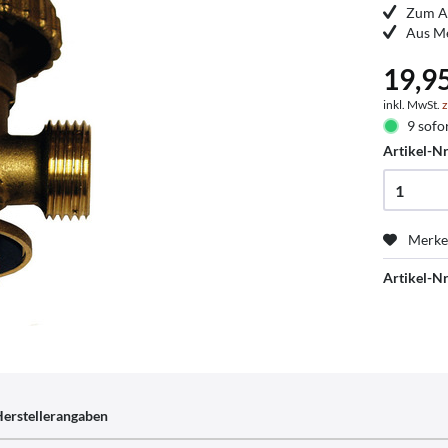
Zum A
Aus Me
19,9
inkl. MwSt.
z
9 sofor
Artikel-Nr
Merk
Artikel-Nr
erstellerangaben