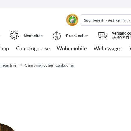
Versandko
r
Neuheiten
Preisknaller
ab 50 € Ei
Shop
Campingbusse
Wohnmobile
Wohnwagen
ngartikel
Campingkocher, Gaskocher