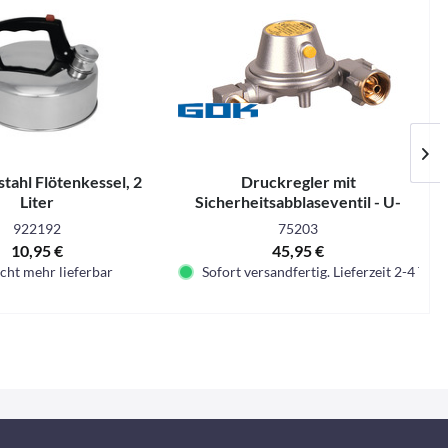
stahl Flötenkessel, 2
Druckregler mit
Liter
Sicherheitsabblaseventil - U-
Form - 30 mbar
922192
75203
10,95 €
45,95 €
cht mehr lieferbar
Sofort versandfertig. Lieferzeit 2-4 Tage.