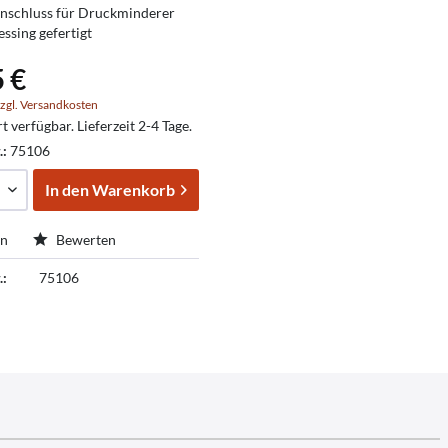
nschluss für Druckminderer
ssing gefertigt
5 €
zgl. Versandkosten
t verfügbar. Lieferzeit 2-4 Tage.
.:
75106
In den
Warenkorb
en
Bewerten
.:
75106