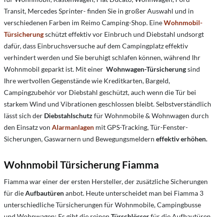
Transit, Mercedes Sprinter- finden Sie in großer Auswahl und in
verschiedenen Farben im Reimo Camping-Shop. Eine
Wohnmobil-
Türsicherung
schützt effektiv vor Einbruch und Diebstahl undsorgt
dafür, dass Einbruchsversuche auf dem Campingplatz effektiv
verhindert werden und Sie beruhigt schlafen können, während Ihr
Wohnmobil geparkt ist. Mit einer
Wohnwagen-Türsicherung
sind
Ihre wertvollen Gegenstände wie Kreditkarten, Bargeld,
Campingzubehör vor Diebstahl geschützt, auch wenn die Tür bei
starkem Wind und Vibrationen geschlossen bleibt. Selbstverständlich
lässt sich der
Diebstahlschutz
für Wohnmobile & Wohnwagen durch
den Einsatz von
Alarmanlagen
mit GPS-Tracking, Tür-Fenster-
Sicherungen, Gaswarnern und Bewegungsmeldern
effektiv erhöhen.
Wohnmobil Türsicherung Fiamma
Fiamma war einer der ersten Hersteller, der zusätzliche Sicherungen
für die
Aufbautüren
anbot. Heute unterscheidet man bei Fiamma 3
unterschiedliche Türsicherungen für Wohnmobile, Campingbusse
und Wohnwagen: Es gibt die reinen
Türschlösser
für die Aufbautüren,