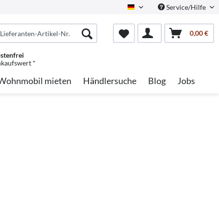
Service/Hilfe
German
0,00 €
stenfrei
nkaufswert *
Wohnmobil mieten
Händlersuche
Blog
Jobs