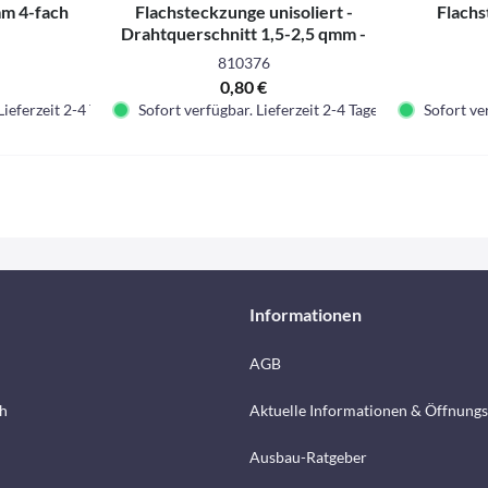
m 4-fach
Flachsteckzunge unisoliert -
Flachs
Drahtquerschnitt 1,5-2,5 qmm -
Nenngröße 6,3x0,8 mm
810376
0,80 €
Lieferzeit 2-4 Tage.
Sofort verfügbar. Lieferzeit 2-4 Tage.
Sofort ver
Informationen
AGB
h
Aktuelle Informationen & Öffnungs
Ausbau-Ratgeber