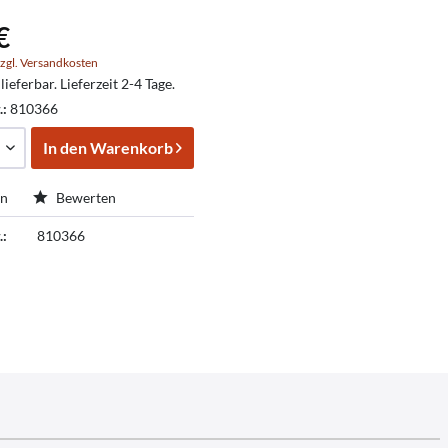
€
zgl. Versandkosten
lieferbar. Lieferzeit 2-4 Tage.
.:
810366
In den
Warenkorb
en
Bewerten
.:
810366