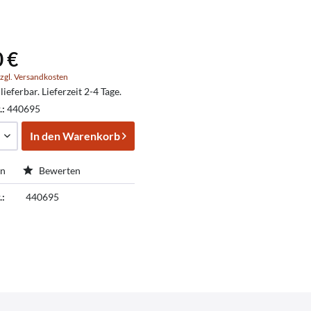
0 €
zgl. Versandkosten
lieferbar. Lieferzeit 2-4 Tage.
.:
440695
In den
Warenkorb
en
Bewerten
.:
440695