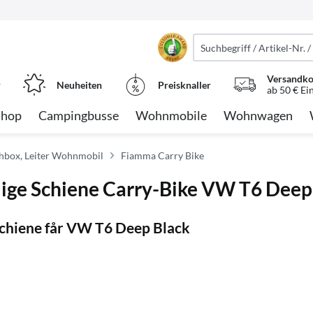
Versandko
r
Neuheiten
Preisknaller
ab 50 € Ei
Shop
Campingbusse
Wohnmobile
Wohnwagen
chbox, Leiter Wohnmobil
Fiamma Carry Bike
ilige Schiene Carry-Bike VW T6 Deep
Schiene får VW T6 Deep Black