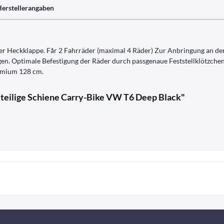
erstellerangaben
der Heckklappe. Får 2 Fahrräder (maximal 4 Räder) Zur Anbringung an der
n. Optimale Befestigung der Räder durch passgenaue Feststellklötzche
remium 128 cm.
iteilige Schiene Carry-Bike VW T6 Deep Black"