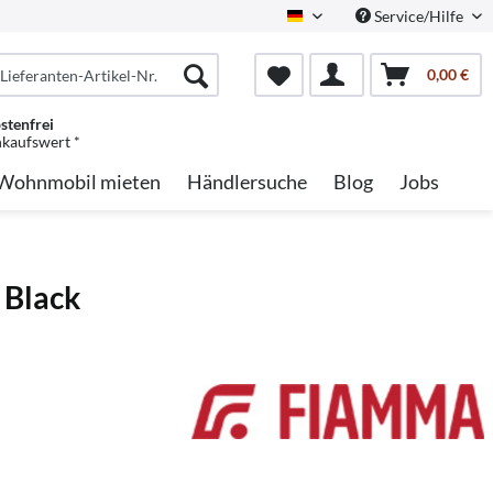
Service/Hilfe
German
0,00 €
stenfrei
nkaufswert *
Wohnmobil mieten
Händlersuche
Blog
Jobs
 Black