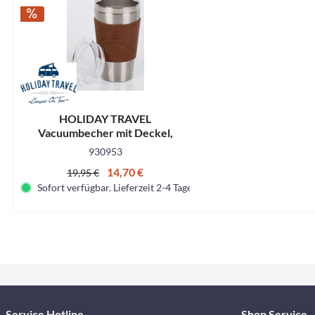
HOLIDAY TRAVEL
Vacuumbecher mit Deckel,
Edelstahl, 450ml, mit
930953
Ledermanschette
14,70 €
19,95 €
Sofort verfügbar. Lieferzeit 2-4 Tage.
Service Hotline
Shop Service