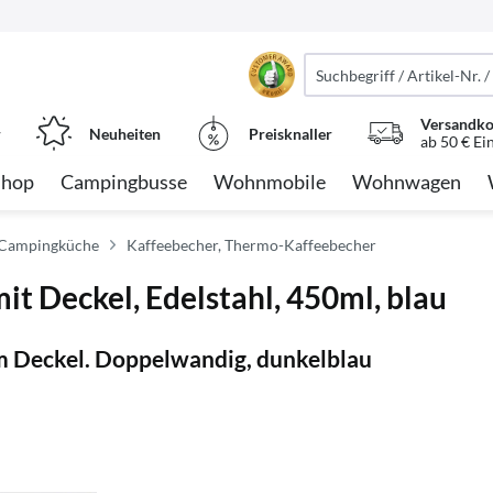
Versandko
r
Neuheiten
Preisknaller
ab 50 € Ei
Shop
Campingbusse
Wohnmobile
Wohnwagen
 Campingküche
Kaffeebecher, Thermo-Kaffeebecher
Deckel, Edelstahl, 450ml, blau
m Deckel. Doppelwandig, dunkelblau