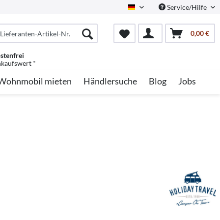
Service/Hilfe
German
0,00 €
stenfrei
nkaufswert *
Wohnmobil mieten
Händlersuche
Blog
Jobs