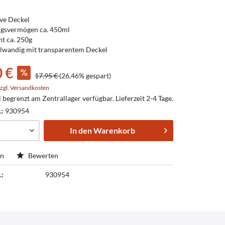
ive Deckel
ngsvermögen ca. 450ml
t ca. 250g
wandig mit transparentem Deckel
0 €
17,95 €
(26,46% gespart)
zgl. Versandkosten
l begrenzt am Zentrallager verfügbar. Lieferzeit 2-4 Tage.
.:
930954
In den
Warenkorb
en
Bewerten
.:
930954