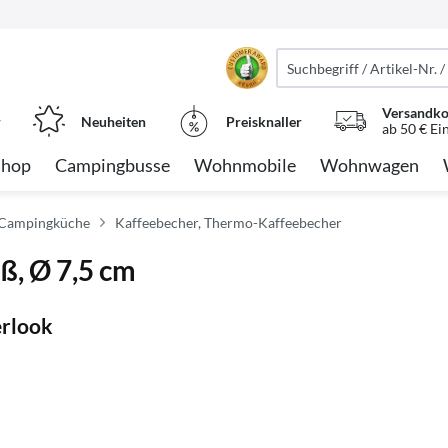
Versandko
r
Neuheiten
Preisknaller
ab 50 € Ei
Shop
Campingbusse
Wohnmobile
Wohnwagen
 Campingküche
Kaffeebecher, Thermo-Kaffeebecher
ß, Ø 7,5 cm
erlook