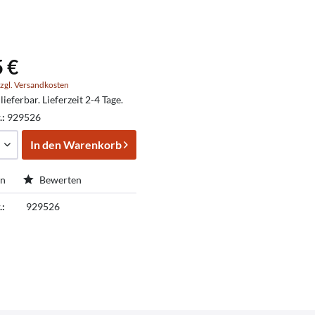
5 €
zgl. Versandkosten
lieferbar. Lieferzeit 2-4 Tage.
.:
929526
In den
Warenkorb
en
Bewerten
.:
929526