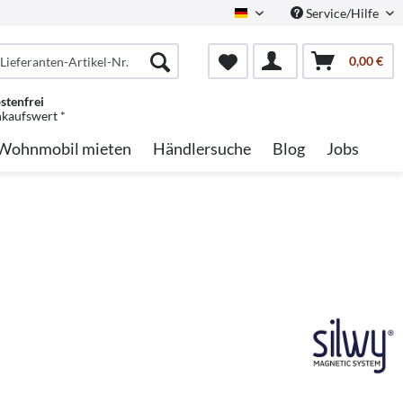
Service/Hilfe
German
0,00 €
stenfrei
nkaufswert *
Wohnmobil mieten
Händlersuche
Blog
Jobs