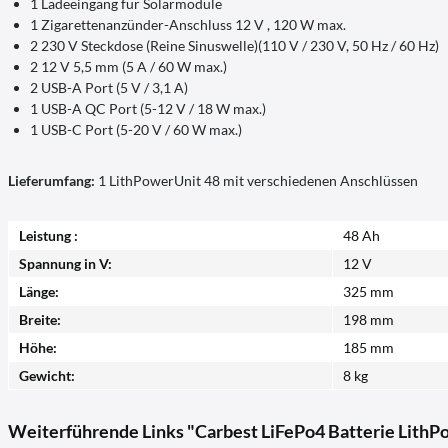
1 Ladeeingang für Solarmodule
1 Zigarettenanzünder-Anschluss 12 V , 120 W max.
2 230 V Steckdose (Reine Sinuswelle)(110 V / 230 V, 50 Hz / 60 Hz)
2 12 V 5,5 mm (5 A / 60 W max.)
2 USB-A Port (5 V / 3,1 A)
1 USB-A QC Port (5-12 V / 18 W max.)
1 USB-C Port (5-20 V / 60 W max.)
Lieferumfang:
1 LithPowerUnit 48 mit verschiedenen Anschlüssen
Leistung :
48 Ah
Spannung in V:
12 V
Länge:
325 mm
Breite:
198 mm
Höhe:
185 mm
Gewicht:
8 kg
Weiterführende Links "Carbest LiFePo4 Batterie LithPo