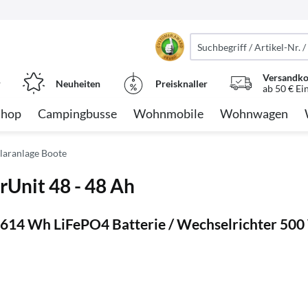
Versandko
r
Neuheiten
Preisknaller
ab 50 € Ei
Shop
Campingbusse
Wohnmobile
Wohnwagen
laranlage Boote
rUnit 48 - 48 Ah
 / 614 Wh LiFePO4 Batterie / Wechselrichter 50