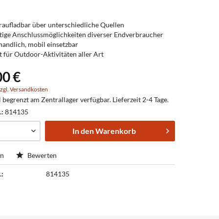
aufladbar über unterschiedliche Quellen
ltige Anschlussmöglichkeiten diverser Endverbraucher
 handlich, mobil einsetzbar
t für Outdoor-Aktivitäten aller Art
00 €
zgl. Versandkosten
l begrenzt am Zentrallager verfügbar. Lieferzeit 2-4 Tage.
.:
814135
In den
Warenkorb
en
Bewerten
.:
814135