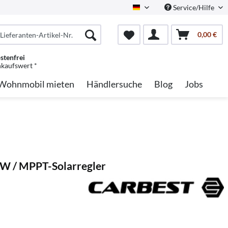
Service/Hilfe
German
0,00 €
stenfrei
nkaufswert *
Wohnmobil mieten
Händlersuche
Blog
Jobs
0 W / MPPT-Solarregler