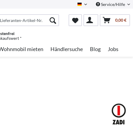
Service/Hilfe
German
0,00 €
stenfrei
nkaufswert *
Wohnmobil mieten
Händlersuche
Blog
Jobs