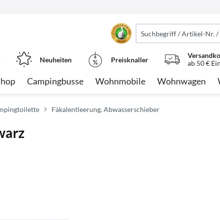
Versandko
r
Neuheiten
Preisknaller
ab 50 € Ei
Shop
Campingbusse
Wohnmobile
Wohnwagen
mpingtoilette
Fäkalentleerung, Abwasserschieber
warz