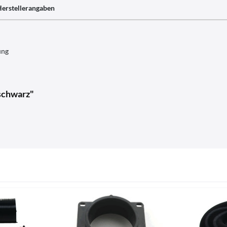
erstellerangaben
ung
schwarz"