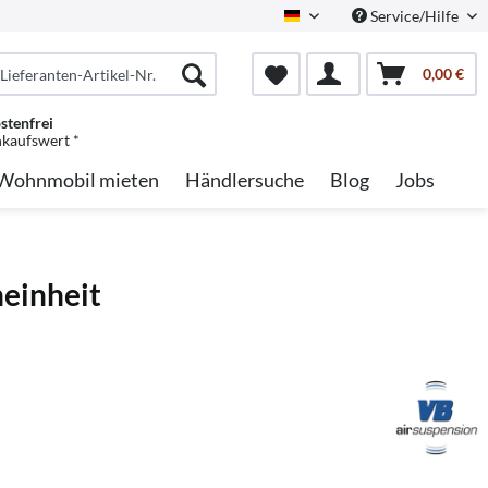
Service/Hilfe
German
0,00 €
stenfrei
nkaufswert *
Wohnmobil mieten
Händlersuche
Blog
Jobs
neinheit