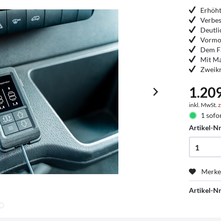
Erhöht
Verbes
Deutli
Vormon
Dem F
Mit M
Zweikr
1.209
inkl. MwSt.
z
1 sofor
Artikel-Nr
Merk
Artikel-Nr