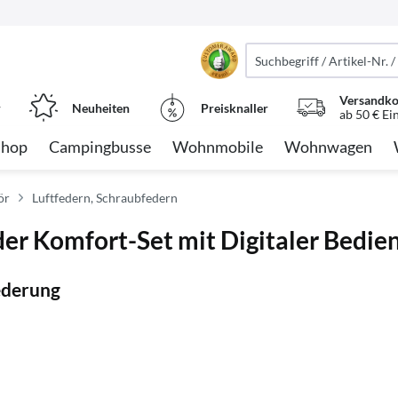
Versandko
r
Neuheiten
Preisknaller
ab 50 € Ei
Shop
Campingbusse
Wohnmobile
Wohnwagen
ör
Luftfedern, Schraubfedern
er Komfort-Set mit Digitaler Bedie
Federung