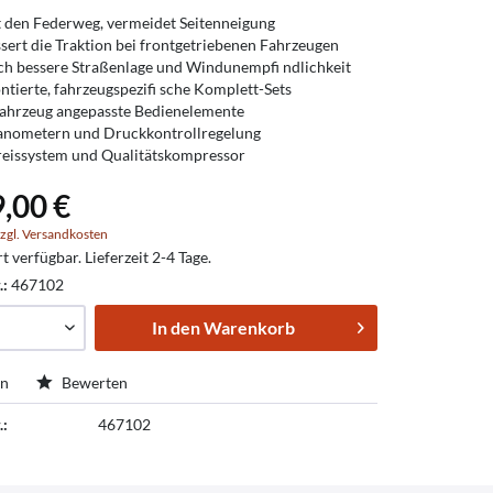
 den Federweg, vermeidet Seitenneigung
sert die Traktion bei frontgetriebenen Fahrzeugen
ch bessere Straßenlage und Windunempfi ndlichkeit
tierte, fahrzeugspezifi sche Komplett-Sets
ahrzeug angepasste Bedienelemente
anometern und Druckkontrollregelung
eissystem und Qualitätskompressor
,00 €
zgl. Versandkosten
t verfügbar. Lieferzeit 2-4 Tage.
.:
467102
In den
Warenkorb
en
Bewerten
.:
467102