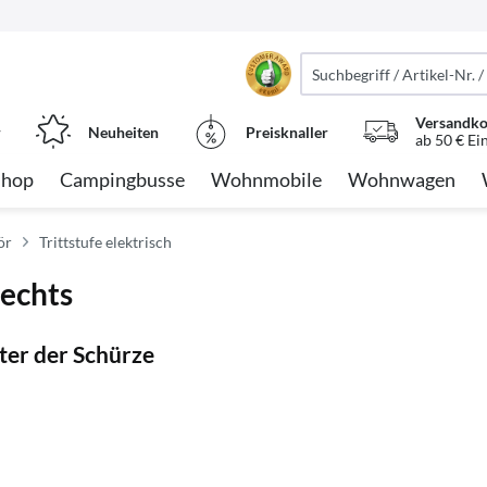
Versandko
r
Neuheiten
Preisknaller
ab 50 € Ei
Shop
Campingbusse
Wohnmobile
Wohnwagen
ör
Trittstufe elektrisch
rechts
ter der Schürze