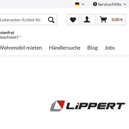
Service/Hilfe
German
0,00 €
stenfrei
nkaufswert *
Wohnmobil mieten
Händlersuche
Blog
Jobs