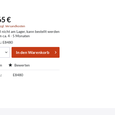
65 €
zgl. Versandkosten
l nicht am Lager, kann bestellt werden
in ca. 4 - 5 Monaten
.:
E8480
In den
Warenkorb
en
Bewerten
.:
E8480