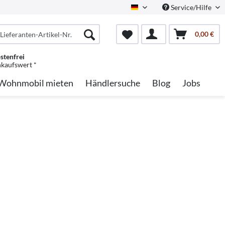
Service/Hilfe
German
0,00 €
stenfrei
nkaufswert *
Wohnmobil mieten
Händlersuche
Blog
Jobs