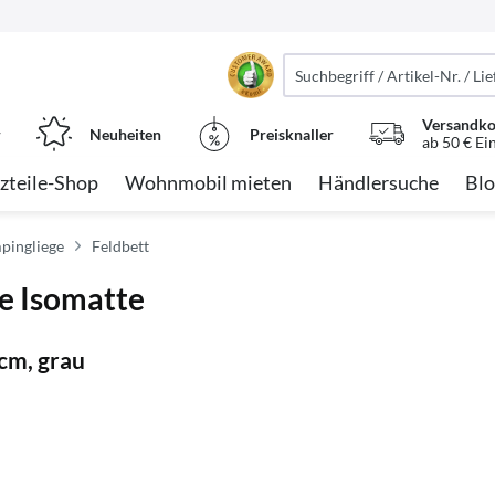
Versandko
r
Neuheiten
Preisknaller
ab 50 € Ei
zteile-Shop
Wohnmobil mieten
Händlersuche
Blo
pingliege
Feldbett
e Isomatte
cm, grau