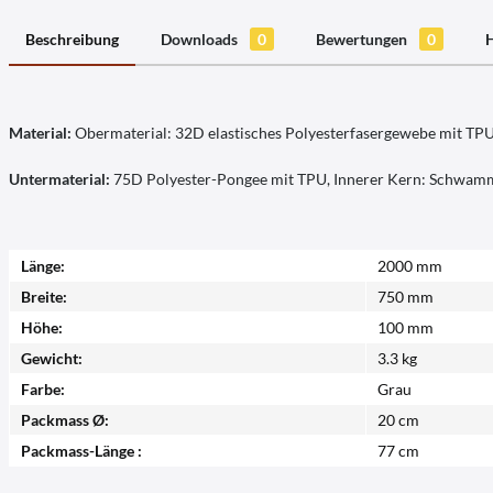
Beschreibung
Downloads
0
Bewertungen
0
H
Material:
Obermaterial: 32D elastisches Polyesterfasergewebe mit TPU
Untermaterial:
75D Polyester-Pongee mit TPU, Innerer Kern: Schwam
Länge:
2000 mm
Breite:
750 mm
Höhe:
100 mm
Gewicht:
3.3 kg
Farbe:
Grau
Packmass Ø:
20 cm
Packmass-Länge :
77 cm