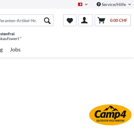
Service/Hilfe
Schweiz/Deutsch
0.00 CHF
stenfrei
nkaufswert *
g
Jobs