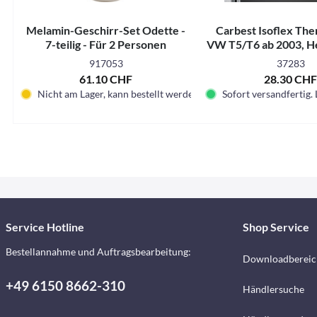
Melamin-Geschirr-Set Odette -
Carbest Isoflex Th
7-teilig - Für 2 Personen
VW T5/T6 ab 2003, H
1-teilig
917053
37283
61.10 CHF
28.30 CH
Nicht am Lager, kann bestellt werden
Sofort versandfertig. 
Service Hotline
Shop Service
Bestellannahme und Auftragsbearbeitung:
Downloadbereic
+49 6150 8662-310
Händlersuche