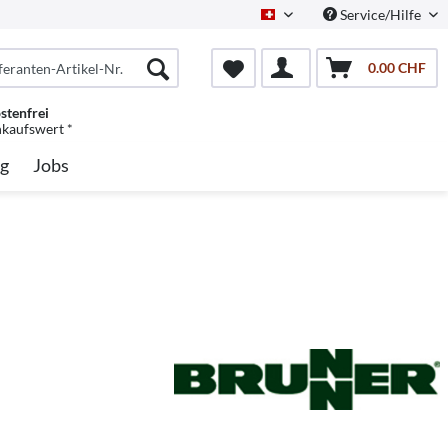
Service/Hilfe
Schweiz/Deutsch
0.00 CHF
stenfrei
nkaufswert *
g
Jobs