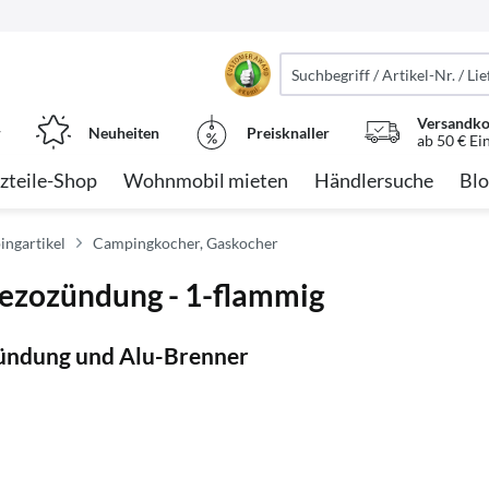
Versandko
r
Neuheiten
Preisknaller
ab 50 € Ei
zteile-Shop
Wohnmobil mieten
Händlersuche
Blo
ngartikel
Campingkocher, Gaskocher
iezozündung - 1-flammig
zündung und Alu-Brenner