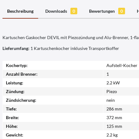
Beschreibung
Downloads
0
Bewertungen
0
H
Kartuschen Gaskocher DEVIL mit Piezozündung und Alu-Brenner, 1-flammi
Lieferumfang:
1 Kartuschenkocher inklusive Transportkoffer
Kochertyp:
Aufstell-Kocher
Anzahl Brenner:
1
Leistung:
2.2 kW
Zündung:
Piezo
Zündsicherung:
nein
Tiefe:
286 mm
Breite:
372 mm
Höhe:
125 mm
Gewicht:
2.2 kg