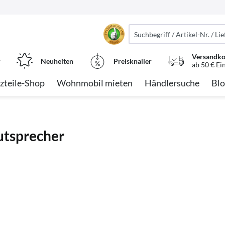
Versandko
r
Neuheiten
Preisknaller
ab 50 € Ei
zteile-Shop
Wohnmobil mieten
Händlersuche
Blo
utsprecher