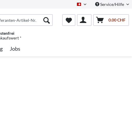
Service/Hilfe
Schweiz/Deutsch
0.00 CHF
stenfrei
nkaufswert *
g
Jobs