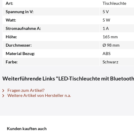
Art:
Tischleuchte
Spannung in V:
5 V
Watt:
5 W
Stromaufnahme A:
1 A
Höhe:
165 mm
Durchmesser:
Ø 98 mm
Material Bezug:
ABS
Farbe:
Schwarz
Weiterführende Links "LED-Tischleuchte mit Bluetooth
Fragen zum Artikel?
Weitere Artikel von Hersteller n.a.
Kunden kauften auch