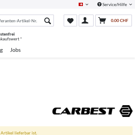
Service/Hilfe
Schweiz/Deutsch
0.00 CHF
stenfrei
nkaufswert *
g
Jobs
rtikel lieferbar ist.