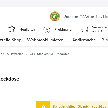
Versandko
r
Neuheiten
Preisknaller
ab 50 € Ei
zteile-Shop
Wohnmobil mieten
Händlersuche
Blo
obile, Batterien
CEE-Stecker, CEE-Adapter
teckdose
Benachrichtigen Sie mich, sobald der A