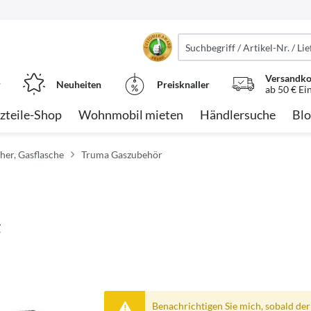
Versandko
r
Neuheiten
Preisknaller
ab 50 € Ei
zteile-Shop
Wohnmobil mieten
Händlersuche
Blo
her, Gasflasche
Truma Gaszubehör
g
Benachrichtigen Sie mich, sobald der A