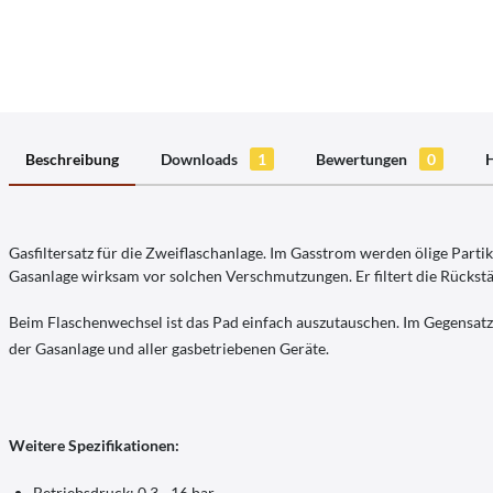
Beschreibung
Downloads
1
Bewertungen
0
H
Gasfiltersatz für die Zweiflaschanlage. Im Gasstrom werden ölige Partike
Gasanlage wirksam vor solchen Verschmutzungen. Er filtert die Rückstän
Beim Flaschenwechsel ist das Pad einfach auszutauschen. Im Gegensatz 
der Gasanlage und aller gasbetriebenen Geräte.
Weitere Spezifikationen:
Betriebsdruck: 0,3 - 16 bar