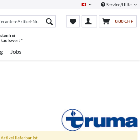
Service/Hilfe
Schweiz/Deutsch
0.00 CHF
stenfrei
nkaufswert *
g
Jobs
rtikel lieferbar ist.