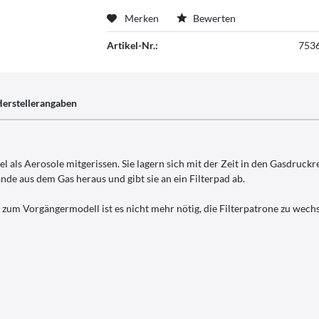
Merken
Bewerten
Artikel-Nr.:
753
erstellerangaben
l als Aerosole mitgerissen. Sie lagern sich mit der Zeit in den Gasdruckr
de aus dem Gas heraus und gibt sie an ein Filterpad ab.
zum Vorgängermodell ist es nicht mehr nötig, die Filterpatrone zu wechs