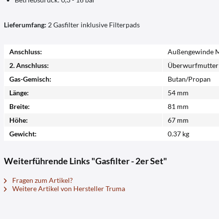
Lieferumfang:
2 Gasfilter inklusive Filterpads
Anschluss:
Außengewinde M 
2. Anschluss:
Überwurfmutter 
Gas-Gemisch:
Butan/Propan
Länge:
54 mm
Breite:
81 mm
Höhe:
67 mm
Gewicht:
0.37 kg
Weiterführende Links "Gasfilter - 2er Set"
Fragen zum Artikel?
Weitere Artikel von Hersteller Truma