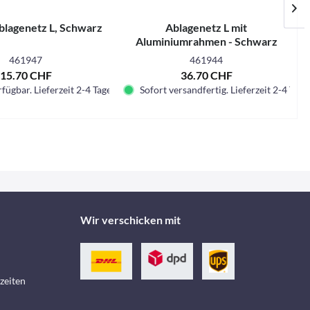
blagenetz L, Schwarz
Ablagenetz L mit
I
Aluminiumrahmen - Schwarz
461947
461944
15.70 CHF
36.70 CHF
fügbar. Lieferzeit 2-4 Tage.
Sofort versandfertig. Lieferzeit 2-4 Tage.
Wir verschicken mit
zeiten