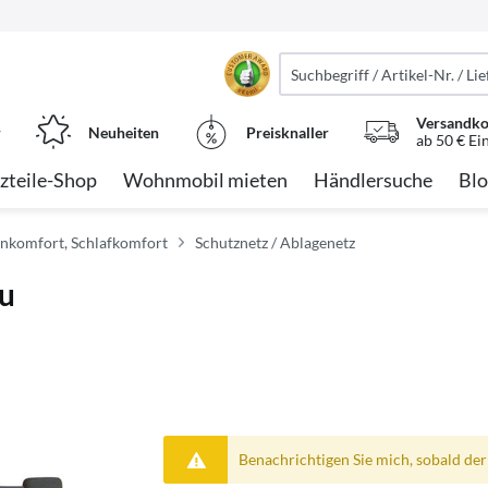
Versandko
r
Neuheiten
Preisknaller
ab 50 € Ei
zteile-Shop
Wohnmobil mieten
Händlersuche
Blo
nkomfort, Schlafkomfort
Schutznetz / Ablagenetz
au
Benachrichtigen Sie mich, sobald der A