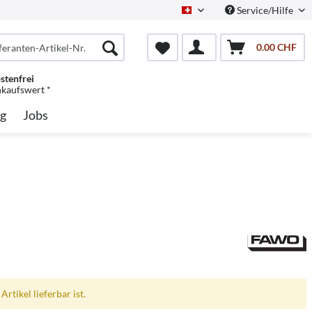
Service/Hilfe
Schweiz/Deutsch
0.00 CHF
stenfrei
nkaufswert *
g
Jobs
rtikel lieferbar ist.