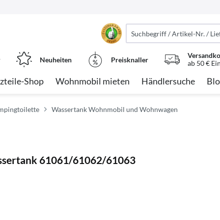
Versandko
r
Neuheiten
Preisknaller
ab 50 € Ei
zteile-Shop
Wohnmobil mieten
Händlersuche
Blo
mpingtoilette
Wassertank Wohnmobil und Wohnwagen
assertank 61061/61062/61063