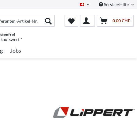
Service/Hilfe
Schweiz/Deutsch
0.00 CHF
stenfrei
nkaufswert *
g
Jobs