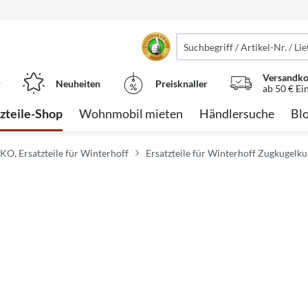
Versandko
r
Neuheiten
Preisknaller
ab 50 € Ei
tzteile-Shop
Wohnmobil mieten
Händlersuche
Bl
-KO, Ersatzteile für Winterhoff
Ersatzteile für Winterhoff Zugkugelk