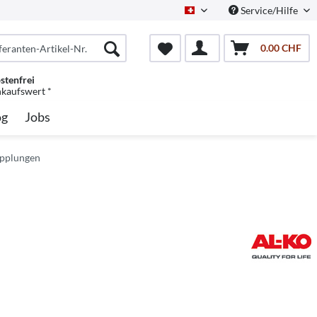
Service/Hilfe
Schweiz/Deutsch
0.00 CHF
stenfrei
nkaufswert *
og
Jobs
upplungen