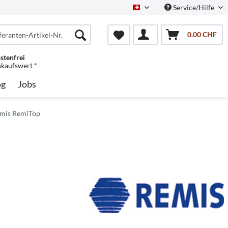
Service/Hilfe
Schweiz/Deutsch
0.00 CHF
stenfrei
nkaufswert *
og
Jobs
emis RemiTop