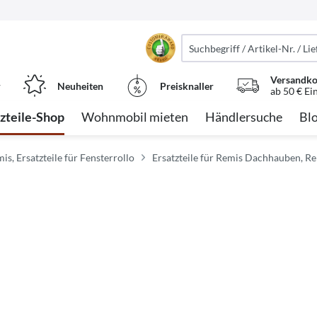
Versandko
r
Neuheiten
Preisknaller
ab 50 € Ei
tzteile-Shop
Wohnmobil mieten
Händlersuche
Bl
mis, Ersatzteile für Fensterrollo
Ersatzteile für Remis Dachhauben, R