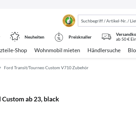
Versandko
r
Neuheiten
Preisknaller
ab 50 € Ei
zteile-Shop
Wohnmobil mieten
Händlersuche
Blo
Ford Transit/Tourneo Custom V710 Zubehör
 Custom ab 23, black