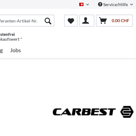
Service/Hilfe
Schweiz/Deutsch
0.00 CHF
stenfrei
nkaufswert *
g
Jobs