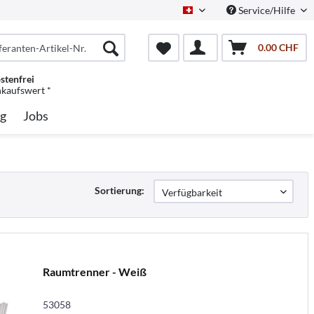
Service/Hilfe
Schweiz/Deutsch
0.00 CHF
stenfrei
nkaufswert *
g
Jobs
Sortierung:
Raumtrenner - Weiß
53058