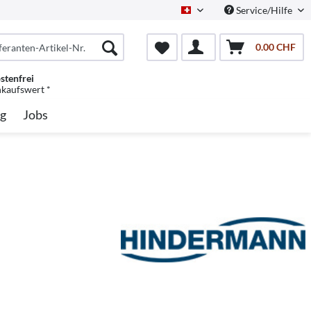
Service/Hilfe
Schweiz/Deutsch
0.00 CHF
stenfrei
nkaufswert *
g
Jobs