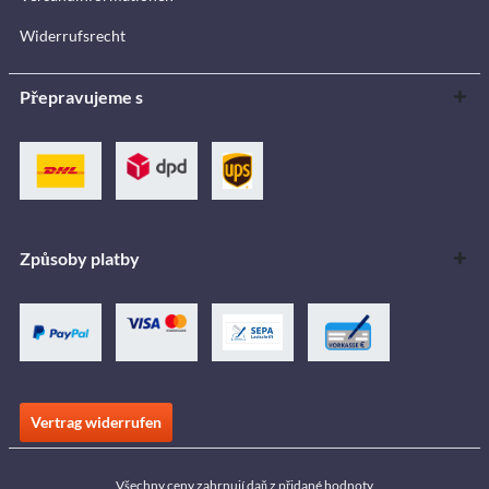
Widerrufsrecht
Přepravujeme s
Způsoby platby
Vertrag widerrufen
Všechny ceny zahrnují daň z přidané hodnoty