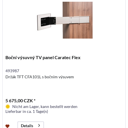
Boční výsuvný TV panel Caratec Flex
493987
Držák TFT CFA101L s bočním výsuvem
5 675,00 CZK *
Nicht am Lager, kann bestellt werden
Lieferbar in ca. 1 Tage(n)
Details