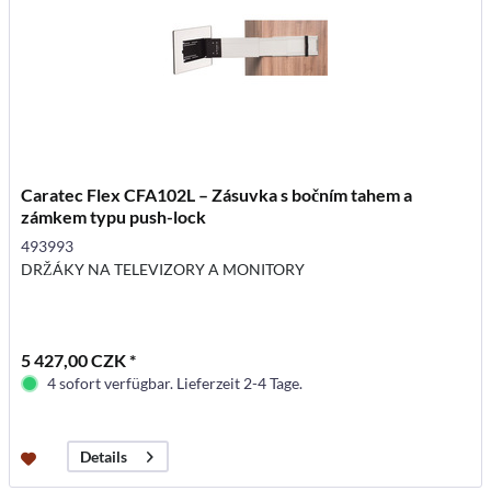
Caratec Flex CFA102L – Zásuvka s bočním tahem a
zámkem typu push-lock
493993
DRŽÁKY NA TELEVIZORY A MONITORY
5 427,00 CZK *
4 sofort verfügbar. Lieferzeit 2-4 Tage.
Details