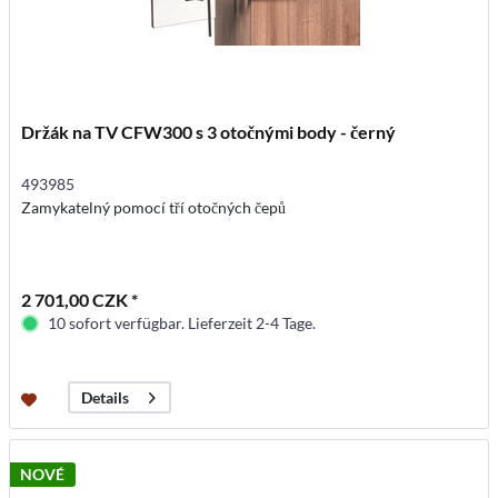
Držák na TV CFW300 s 3 otočnými body - černý
493985
Zamykatelný pomocí tří otočných čepů
2 701,00 CZK *
10 sofort verfügbar. Lieferzeit 2-4 Tage.
Details
NOVÉ