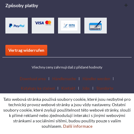
Způsoby platby
Vertrag widerrufen
Všechny ceny zahrnují daň z přidané hodnoty
Download area
Händlersuche
Händler werden
Katalogy ke stažení
Kontakt
Jobs
Standorte
Tato webová stránka používá soubory cookie, které jsou nezbytné pro
technický provoz webové stránky a jsou vždy nastaveny. Ostatní
soubory cookie, které zvyšují použitelnost této webové stránky, slouží
k přímé reklamě nebo zjednodušují interakci s jinými webovými
stránkami a sociálními sítěmi, budou použity pouze s vaším
souhlasem.
Další informace