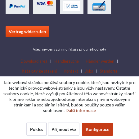
Vertrag widerrufen
Všechny ceny zahrnují daň z přidané hodnoty
Download area
Händlersuche
Händler werden
Katalogy ke stažení
Kontakt
Jobs
Standorte
Tato webová stránka používá soubory cookie, které jsou nezbytné pro
technický provoz webové stránky a jsou vždy nastaveny. Ostatní
soubory cookie, které zvyšují použitelnost této webové stránky, slouží
k přímé reklamě nebo zjednodušují interakci s jinými webovými
stránkami a sociálními sítěmi, budou použity pouze s vaším
souhlasem.
Další informace
Pokles
Přijmout vše
Konfigurace