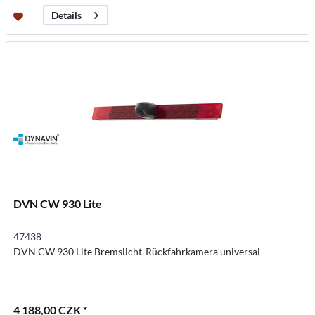
Details
DVN CW 930 Lite
47438
DVN CW 930 Lite Bremslicht-Rückfahrkamera universal
4 188,00 CZK *