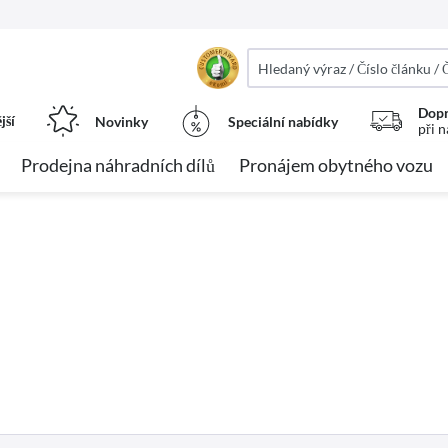
Dopr
jší
Novinky
Speciální nabídky
při 
Prodejna náhradních dílů
Pronájem obytného vozu