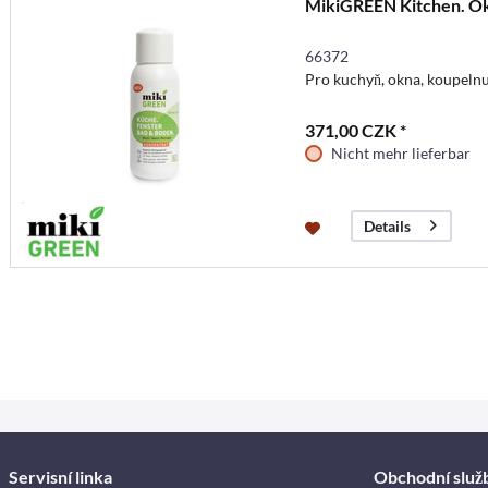
MikiGREEN Kitchen. Ok
66372
Pro kuchyň, okna, koupeln
371,00 CZK *
Nicht mehr lieferbar
Details
Servisní linka
Obchodní služ