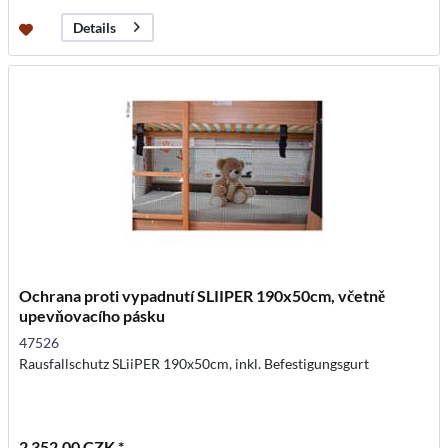
Details
Ochrana proti vypadnutí SLIIPER 190x50cm, včetně
upevňovacího pásku
47526
Rausfallschutz SLiiPER 190x50cm, inkl. Befestigungsgurt
2 352,00 CZK *