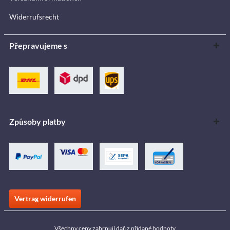
Widerrufsrecht
Přepravujeme s
Způsoby platby
Vertrag widerrufen
Všechny ceny zahrnují daň z přidané hodnoty