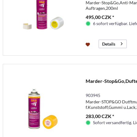
Marder-Stop&Go,Anti-Mard
Auftragen,200ml
495,00 CZK *
6 sofort verfügbar. Lief
Details
Marder-Stop&Go,Dufte
903945
Marder-STOP&GO Dutftma
f.Kunststoff,Gummi u.Lack
283,00 CZK *
Sofort versandfertig. Li