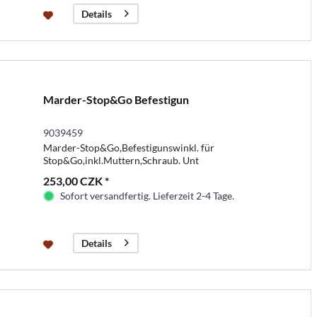
Details
Marder-Stop&Go Befestigun
9039459
Marder-Stop&Go,Befestigunswinkl. für
Stop&Go,inkl.Muttern,Schraub. Unt
253,00 CZK *
Sofort versandfertig. Lieferzeit 2-4 Tage.
Details