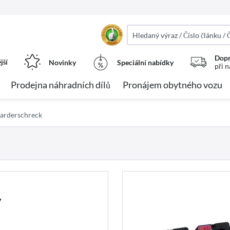
Dopr
jší
Novinky
Speciální nabídky
při 
Prodejna náhradních dílů
Pronájem obytného vozu
arderschreck
y