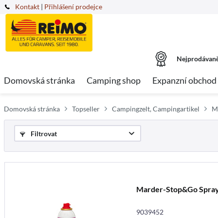
Kontakt
|
Přihlášení prodejce
Nejprodávaně
Domovská stránka
Camping shop
Expanzní obchod
Domovská stránka
Topseller
Campingzelt, Campingartikel
M
Filtrovat
Marder-Stop&Go Spra
9039452