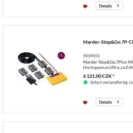
Details
Marder-Stop&Go 7P-Cl
9039455
Marder-Stop&Go,7Plus-Mi
Hochspann.m.Ultra.,ca.0,4
6 121,00 CZK *
Sofort versandfertig. Li
Details