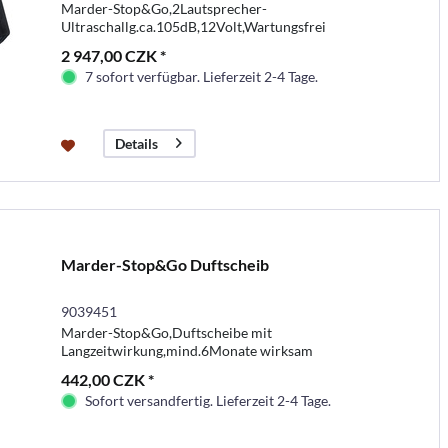
Marder-Stop&Go,2Lautsprecher-
Ultraschallg.ca.105dB,12Volt,Wartungsfrei
2 947,00 CZK *
7 sofort verfügbar. Lieferzeit 2-4 Tage.
Details
Marder-Stop&Go Duftscheib
9039451
Marder-Stop&Go,Duftscheibe mit
Langzeitwirkung,mind.6Monate wirksam
442,00 CZK *
Sofort versandfertig. Lieferzeit 2-4 Tage.