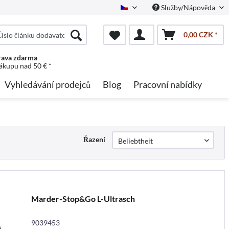
Služby/Nápověda
Czech
0,00 CZK *
ava zdarma
nákupu nad 50 € *
Vyhledávání prodejců
Blog
Pracovní nabídky
Řazení
Marder-Stop&Go L-Ultrasch
9039453