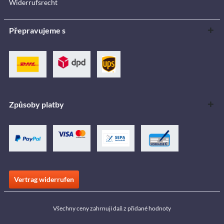
Widerrufsrecht
Přepravujeme s
Způsoby platby
Vertrag widerrufen
Všechny ceny zahrnují daň z přidané hodnoty