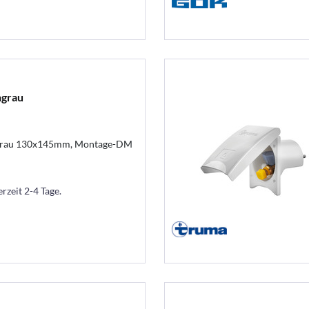
hgrau
lgrau 130x145mm, Montage-DM
erzeit 2-4 Tage.