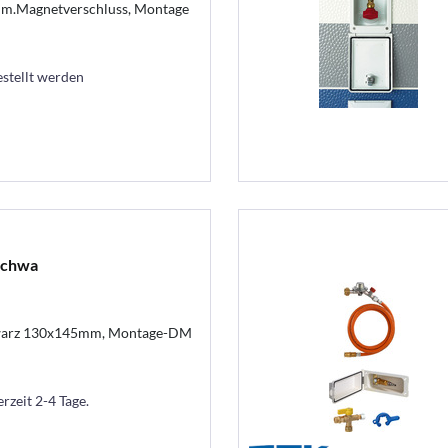
m.Magnetverschluss, Montage
estellt werden
schwa
hwarz 130x145mm, Montage-DM
erzeit 2-4 Tage.