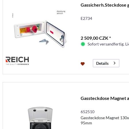
Gassicherh.Steckdose 
E2734
2 509,00 CZK *
Sofort versandfertig. Li
Details
Gassteckdose Magnet a
652510
Gassteckdose Magnet 130
95mm