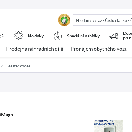
Dopr
jší
Novinky
Speciální nabídky
při 
Prodejna náhradních dílů
Pronájem obytného vozu
Gassteckdose
,5Magn