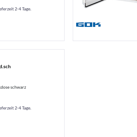
eferzeit 2-4 Tage.
d.sch
kdose schwarz
eferzeit 2-4 Tage.