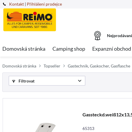
Kontakt
|
Přihlášení prodejce
Nejprodávaně
Domovská stránka
Camping shop
Expanzní obchod
Domovská stránka
Topseller
Gastechnik, Gaskocher, Gasflasche
Filtrovat
Gassteckd.weiß12x13
65313