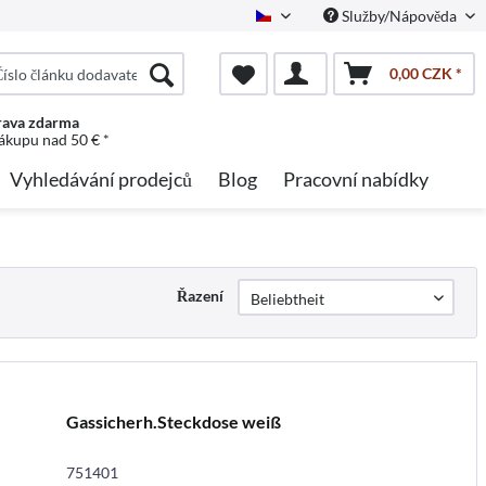
Služby/Nápověda
Czech
0,00 CZK *
ava zdarma
nákupu nad 50 € *
Vyhledávání prodejců
Blog
Pracovní nabídky
Řazení
Gassicherh.Steckdose weiß
751401