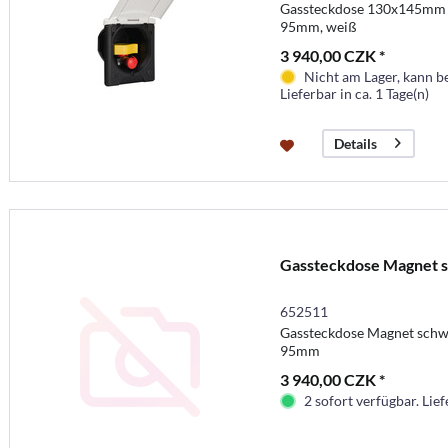
Gassteckdose 130x145mm 
95mm, weiß
3 940,00 CZK *
Nicht am Lager, kann b
Lieferbar in ca. 1 Tage(n)
Details
Gassteckdose Magnet 
652511
Gassteckdose Magnet sc
95mm
3 940,00 CZK *
2 sofort verfügbar. Lief