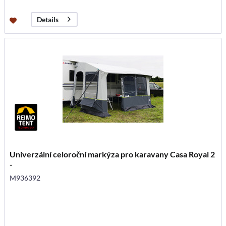
Details
Univerzální celoroční markýza pro karavany Casa Royal 2
-
M936392