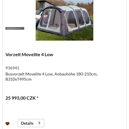
Vorzelt Movelite 4 Low
936941
Busvorzelt Movelite 4 Low, Anbauhöhe 180-210cm,
B310xT495cm
25 993,00 CZK *
Details