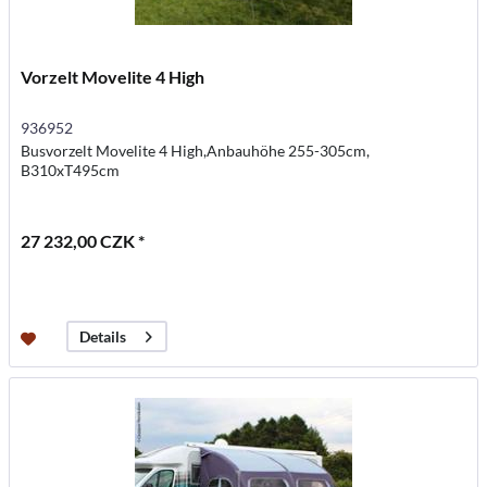
Vorzelt Movelite 4 High
936952
Busvorzelt Movelite 4 High,Anbauhöhe 255-305cm,
B310xT495cm
27 232,00 CZK *
Details