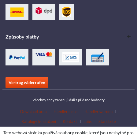
Způsoby platby
Vertrag widerrufen
Všechny ceny zahrnují daň z přidané hodnoty
Download area
Händlersuche
Händler werden
Katalogy ke stažení
Kontakt
Jobs
Standorte
Tato webová stránka používá soubory cookie, které jsou nezbytné pro