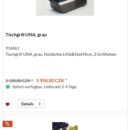
Tischgrill UNA, grau
916861
Tischgrill UNA, grau, Holzkohle L43xB16xH9cm, 2 Grillhöhen
1 958,00 CZK *
2 130,00 CZK *
Sofort verfügbar. Lieferzeit 2-4 Tage.
Details