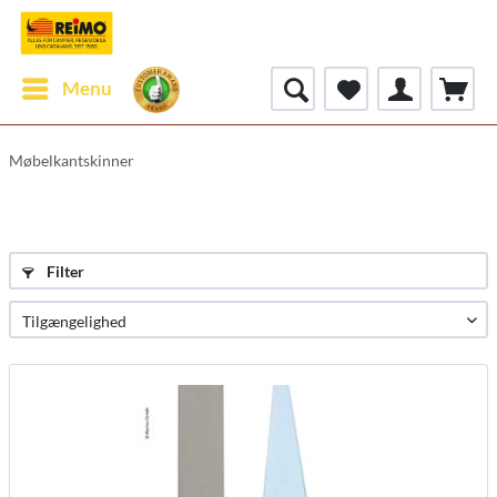
Menu
Møbelkantskinner
Filter