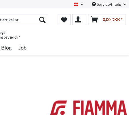
Service/hjælp
Dansk
0,00 DKK *
agt
 købsværdi *
Blog
Job