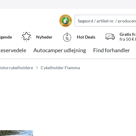
Gratis fr
lgende
Nyheder
Hot Deals
fra 50 €
eservedele
Autocamper udlejning
Find forhandler
Motorcykelholdere
Cykelholder Fiamma