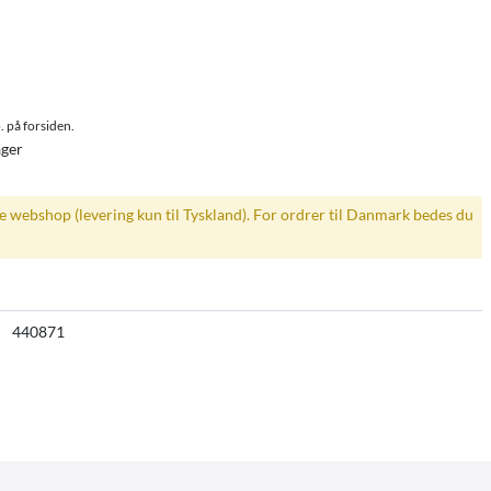
. på forsiden.
ager
ke webshop (levering kun til Tyskland). For ordrer til Danmark bedes du
440871