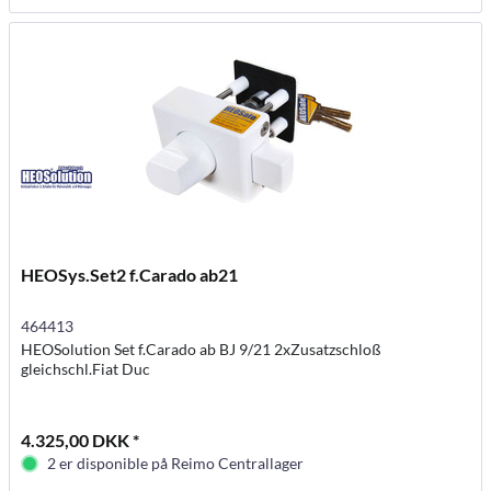
HEOSys.Set2 f.Carado ab21
464413
HEOSolution Set f.Carado ab BJ 9/21 2xZusatzschloß
gleichschl.Fiat Duc
4.325,00 DKK *
2 er disponible på Reimo Centrallager