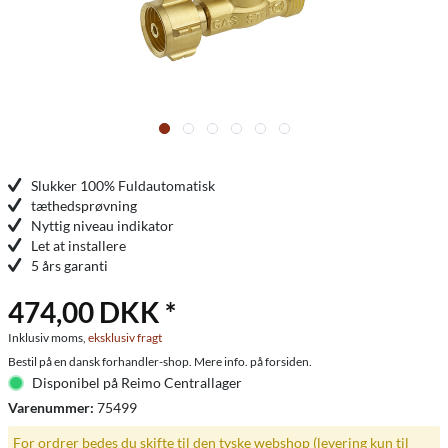
Slukker 100% Fuldautomatisk
tæthedsprøvning
Nyttig niveau indikator
Let at installere
5 års garanti
474,00 DKK *
Inklusiv moms,
eksklusiv fragt
Bestil på en dansk forhandler-shop. Mere info. på forsiden.
Disponibel på Reimo Centrallager
Varenummer:
75499
For ordrer bedes du skifte til den tyske webshop (levering kun til