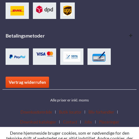
Betalingsmetoder
Vertrag widerrufen
Alle priser er inkl. moms
Downloadområde
Butik locator
Bliv forhandler
Download kataloger
Contact
Jobs
Placeringer
Denne hjemmeside bruger cookies, som er nødvendige for den
tekniske drift af webstedet og er altid indstillet. Andre cookies, der