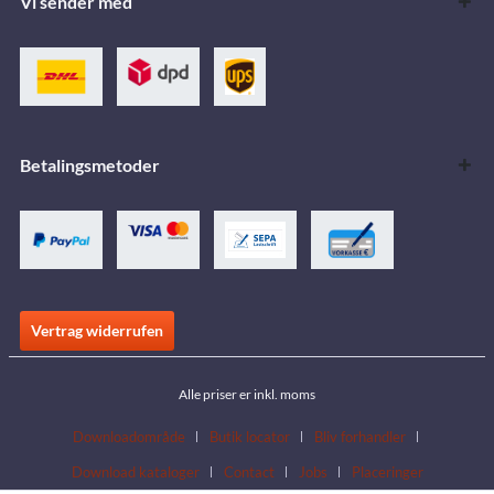
Vi sender med
Betalingsmetoder
Vertrag widerrufen
Alle priser er inkl. moms
Downloadområde
Butik locator
Bliv forhandler
Download kataloger
Contact
Jobs
Placeringer